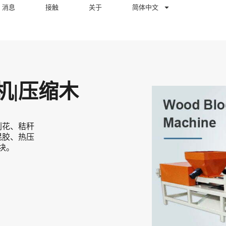
消息
接触
关于
简体中文
机|压缩木
刨花、秸秆
混胶、热压
块。