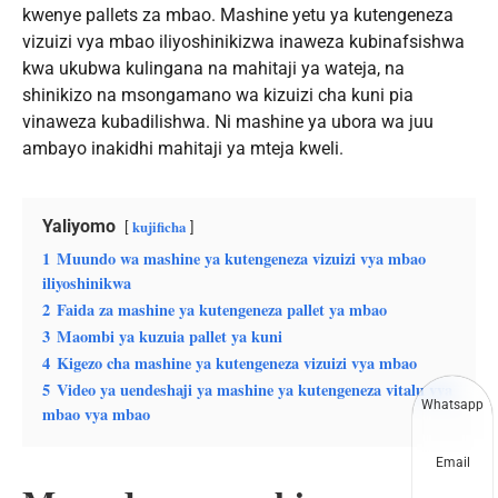
kwenye pallets za mbao. Mashine yetu ya kutengeneza
vizuizi vya mbao iliyoshinikizwa inaweza kubinafsishwa
kwa ukubwa kulingana na mahitaji ya wateja, na
shinikizo na msongamano wa kizuizi cha kuni pia
vinaweza kubadilishwa. Ni mashine ya ubora wa juu
ambayo inakidhi mahitaji ya mteja kweli.
Yaliyomo
kujificha
1
Muundo wa mashine ya kutengeneza vizuizi vya mbao
iliyoshinikwa
2
Faida za mashine ya kutengeneza pallet ya mbao
3
Maombi ya kuzuia pallet ya kuni
4
Kigezo cha mashine ya kutengeneza vizuizi vya mbao
5
Video ya uendeshaji ya mashine ya kutengeneza vitalu vya
Whatsapp
mbao vya mbao
Email