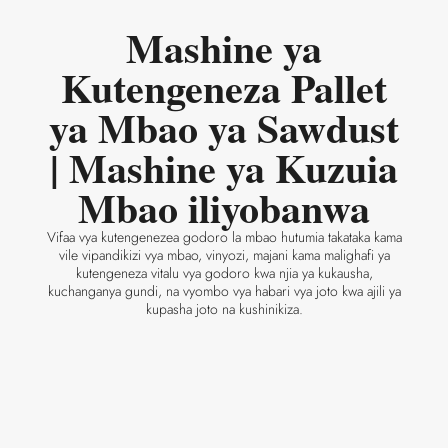
Mashine ya
Kutengeneza Pallet
ya Mbao ya Sawdust
| Mashine ya Kuzuia
Mbao iliyobanwa
Vifaa vya kutengenezea godoro la mbao hutumia takataka kama
vile vipandikizi vya mbao, vinyozi, majani kama malighafi ya
kutengeneza vitalu vya godoro kwa njia ya kukausha,
kuchanganya gundi, na vyombo vya habari vya joto kwa ajili ya
kupasha joto na kushinikiza.