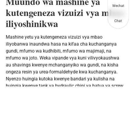
Muundo wa mashine ya
Wechat
kutengeneza vizuizi vya mbao
iliyoshinikwa
Chat
Mashine yetu ya kutengeneza vizuizi vya mbao
iliyobanwa inaundwa hasa na kifaa cha kuchanganya
gundi, mfumo wa kudhibiti, mfumo wa majimaji, na
mfumo wa joto. Weka vipande vya kuni vilivyokaushwa
au shavings kwenye mchanganyiko wa gundi, na kisha
ongeza resin ya urea-formaldehyde kwa kuchanganya.
Nyenzo huingia kutoka kwenye bandari ya kulisha na
huingia kwenye tank ya hydraulic chini ya hatua ya screw.
Mfumo wa majimaji hupunguza vifaa vyenye
mchanganyiko ndani na nje ya kifaa cha kutokwa, na
kifaa cha kutokwa kina mfumo wa joto. Lignin katika
vifaa ni kufutwa chini ya joto la juu na hali ya juu-
shinikizo ili vifaa ni tightly Bonded pamoja, na hatimaye
sumu katika plagi Vipande vya mbao.