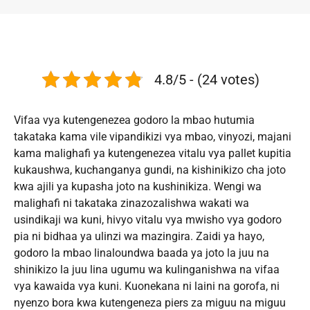
4.8/5 - (24 votes)
Vifaa vya kutengenezea godoro la mbao hutumia
takataka kama vile vipandikizi vya mbao, vinyozi, majani
kama malighafi ya kutengenezea vitalu vya pallet kupitia
kukaushwa, kuchanganya gundi, na kishinikizo cha joto
kwa ajili ya kupasha joto na kushinikiza. Wengi wa
malighafi ni takataka zinazozalishwa wakati wa
usindikaji wa kuni, hivyo vitalu vya mwisho vya godoro
pia ni bidhaa ya ulinzi wa mazingira. Zaidi ya hayo,
godoro la mbao linaloundwa baada ya joto la juu na
shinikizo la juu lina ugumu wa kulinganishwa na vifaa
vya kawaida vya kuni. Kuonekana ni laini na gorofa, ni
nyenzo bora kwa kutengeneza piers za miguu na miguu