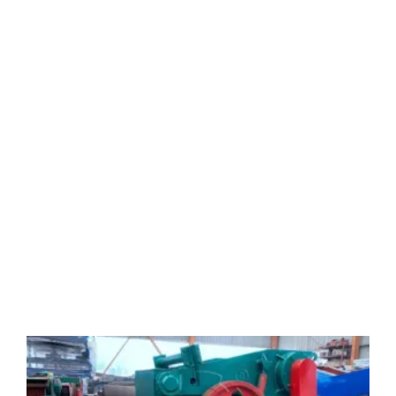
m
u
p
w
b
w
o
w
s
T
f
s
a
u
b
阅