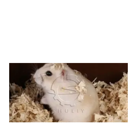
r
u
f
a
a
p
i
阅
d
c
b
a
b
m
6
T
b