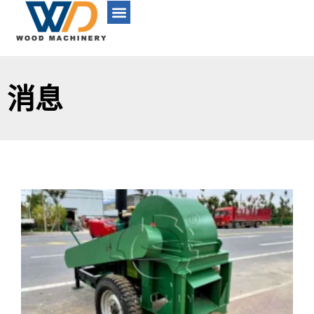
消息
W
w
s
m
m
b
e
b