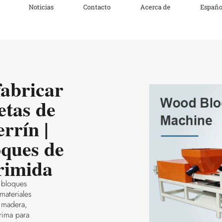
Noticias
Contacto
Acerca de
Españo
abricar
etas de
rrín |
ques de
rimida
 bloques
materiales
 madera,
rima para