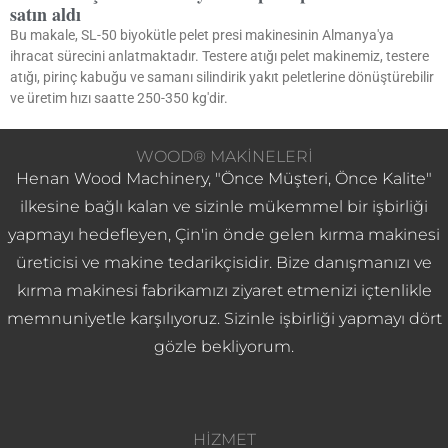
satın aldı
Bu makale, SL-50 biyokütle pelet presi makinesinin Almanya'ya
ihracat sürecini anlatmaktadır. Testere atığı pelet makinemiz, testere
atığı, pirinç kabuğu ve samanı silindirik yakıt peletlerine dönüştürebilir
ve üretim hızı saatte 250-350 kg'dir.
WOOD® MAKINELERI
Henan Wood Machinery, "Önce Müşteri, Önce Kalite"
ilkesine bağlı kalan ve sizinle mükemmel bir işbirliği
yapmayı hedefleyen, Çin'in önde gelen kırma makinesi
üreticisi ve makine tedarikçisidir. Bize danışmanızı ve
kırma makinesi fabrikamızı ziyaret etmenizi içtenlikle
memnuniyetle karşılıyoruz. Sizinle işbirliği yapmayı dört
gözle bekliyorum.
HIZMET