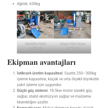
Ağırlık: 630kg
Biyokütle Peleti
Ahşap Pelet Yapım
Makinesi
Makinesi
Ekipman avantajları
İstikrarlı üretim kapasitesi
: Saatte 250–300kg
işleme kapasitesi, küçük ve orta ölçekli biyokütle
yakıt işleme için uygundur.
Güçlü güç sistemi
: 18.5kw motor sürekli güç
sağlar, stabil ekstrüzyon sağlar ve malzeme
tıkanıklığını azaltır.
Kompakt yapı
: Makul ekipman boyutu, küçük