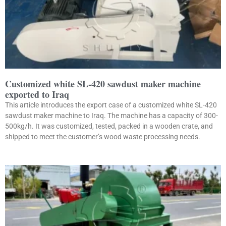
Customized white SL-420 sawdust maker machine
exported to Iraq
This article introduces the export case of a customized white SL-420
sawdust maker machine to Iraq. The machine has a capacity of 300-
500kg/h. It was customized, tested, packed in a wooden crate, and
shipped to meet the customer’s wood waste processing needs.