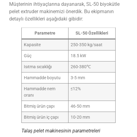
Müşterinin ihtiyaçlarına dayanarak, SL-50 biyokütle
pelet extruder makinemizi önerdik. Bu ekipmanın
detaylı özellikleri aşağıdaki gibidir:
Parametre
SL-50 Özellikleri
Kapasite
250-350 kg/saat
Güç
18.5 kW
Isıtma sıcaklığı
260-380℃
Hammadde boyutu
3-5 mm
Hammadde nem
≤12%
oranı
Bitmiş ürün çapı
46-50 mm
Bitmiş ürün iç çapı
10-20 mm
Talaş pelet makinesinin parametreleri