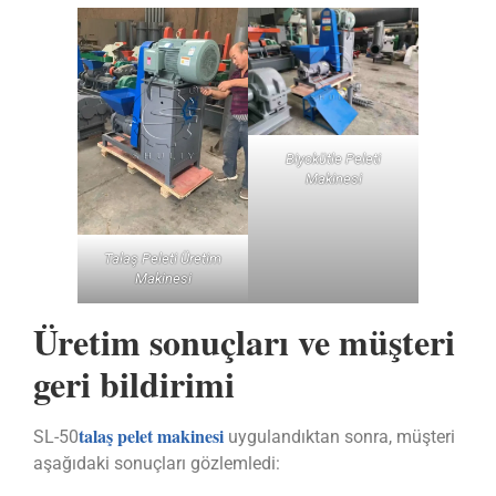
Biyokütle Peleti
Makinesi
Talaş Peleti Üretim
Makinesi
Üretim sonuçları ve müşteri
geri bildirimi
talaş pelet makinesi
SL-50
uygulandıktan sonra, müşteri
aşağıdaki sonuçları gözlemledi: