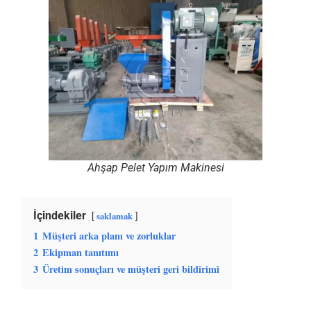
Ahşap Pelet Yapım Makinesi
İçindekiler
saklamak
1
Müşteri arka planı ve zorluklar
2
Ekipman tanıtımı
3
Üretim sonuçları ve müşteri geri bildirimi