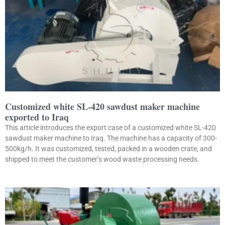
Customized white SL-420 sawdust maker machine
exported to Iraq
This article introduces the export case of a customized white SL-420
sawdust maker machine to Iraq. The machine has a capacity of 300-
500kg/h. It was customized, tested, packed in a wooden crate, and
shipped to meet the customer’s wood waste processing needs.