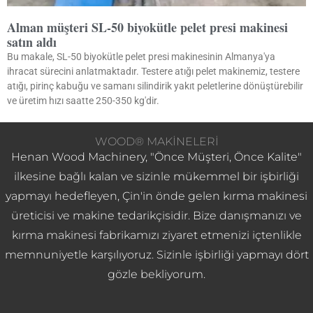
Alman müşteri SL-50 biyokütle pelet presi makinesi
satın aldı
Bu makale, SL-50 biyokütle pelet presi makinesinin Almanya'ya
ihracat sürecini anlatmaktadır. Testere atığı pelet makinemiz, testere
atığı, pirinç kabuğu ve samanı silindirik yakıt peletlerine dönüştürebilir
ve üretim hızı saatte 250-350 kg'dir.
WOOD® MAKINELERI
Henan Wood Machinery, "Önce Müşteri, Önce Kalite"
ilkesine bağlı kalan ve sizinle mükemmel bir işbirliği
yapmayı hedefleyen, Çin'in önde gelen kırma makinesi
üreticisi ve makine tedarikçisidir. Bize danışmanızı ve
kırma makinesi fabrikamızı ziyaret etmenizi içtenlikle
memnuniyetle karşılıyoruz. Sizinle işbirliği yapmayı dört
gözle bekliyorum.