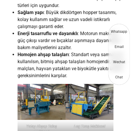
türleri için uygundur.
Sağlam yapı
: Büyük dikdörtgen hopper tasarımı,
kolay kullanım sağlar ve uzun vadeli istikrarlı
çalışmayı garanti eder.
Whatsapp
Enerji tasarruflu ve dayanıklı
: Motorun makul bir
güç çıkışı vardır ve bıçaklar aşınmaya dayanıklıdır,
bakım maliyetlerini azaltır.
Email
Homojen ahşap talaşları
: Standart veya sarmal mil
kullanılsın, bitmiş ahşap talaşları homojendir, bahçe
Wechat
malçları, hayvan yatakları ve biyokütle yakıtı üretim
gereksinimlerini karşılar.
Chat
Yatay Ahşap Talaş
Log Tıraş Makinesi