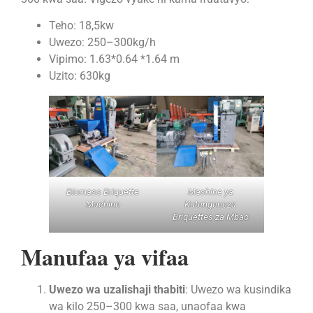
Teho: 18,5kw
Uwezo: 250–300kg/h
Vipimo: 1.63*0.64 *1.64 m
Uzito: 630kg
Biomass Briquette
Mashine ya
Machine
Kutengeneza
Briquettes za Mbao
Manufaa ya vifaa
Uwezo wa uzalishaji thabiti
: Uwezo wa kusindika
wa kilo 250–300 kwa saa, unaofaa kwa