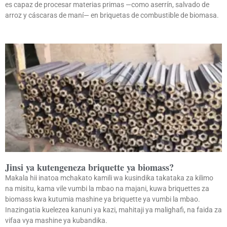
es capaz de procesar materias primas —como aserrín, salvado de
arroz y cáscaras de maní— en briquetas de combustible de biomasa.
Jinsi ya kutengeneza briquette ya biomass?
Makala hii inatoa mchakato kamili wa kusindika takataka za kilimo
na misitu, kama vile vumbi la mbao na majani, kuwa briquettes za
biomass kwa kutumia mashine ya briquette ya vumbi la mbao.
Inazingatia kuelezea kanuni ya kazi, mahitaji ya malighafi, na faida za
vifaa vya mashine ya kubandika.