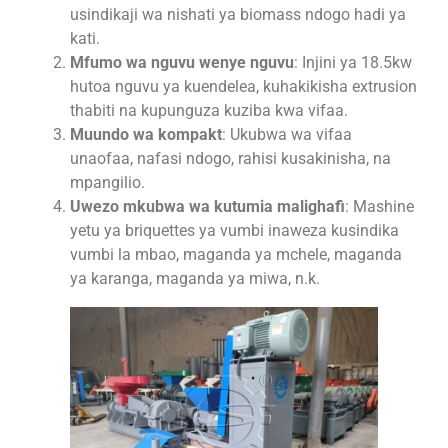
usindikaji wa nishati ya biomass ndogo hadi ya
kati.
Mfumo wa nguvu wenye nguvu
: Injini ya 18.5kw
hutoa nguvu ya kuendelea, kuhakikisha extrusion
thabiti na kupunguza kuziba kwa vifaa.
Muundo wa kompakt
: Ukubwa wa vifaa
unaofaa, nafasi ndogo, rahisi kusakinisha, na
mpangilio.
Uwezo mkubwa wa kutumia malighafi
: Mashine
yetu ya briquettes ya vumbi inaweza kusindika
vumbi la mbao, maganda ya mchele, maganda
ya karanga, maganda ya miwa, n.k.