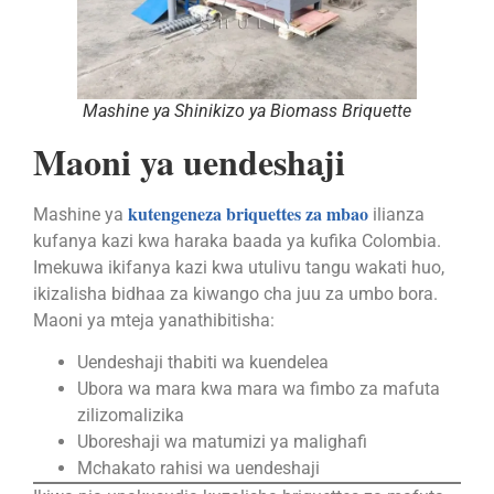
Mashine ya Shinikizo ya Biomass Briquette
Maoni ya uendeshaji
kutengeneza briquettes za mbao
Mashine ya
ilianza
kufanya kazi kwa haraka baada ya kufika Colombia.
Imekuwa ikifanya kazi kwa utulivu tangu wakati huo,
ikizalisha bidhaa za kiwango cha juu za umbo bora.
Maoni ya mteja yanathibitisha:
Uendeshaji thabiti wa kuendelea
Ubora wa mara kwa mara wa fimbo za mafuta
zilizomalizika
Uboreshaji wa matumizi ya malighafi
Mchakato rahisi wa uendeshaji