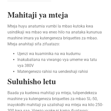
Mahitaji ya mteja
Mteja huyu anatumia vumbi la mbao kutoka kwa
usindikaji wa mbao wa eneo hilo na anataka kununua
mashine imara ya kutengeneza briquettes za mbao.
Mteja anahitaji sifa zifuatazo:
Ujenzi wa kuaminika na wa kudumu
Inakubaliana na viwango vya umeme wa tatu
vya 380V
Matengenezo rahisi na uendeshaji rahisi
Suluhisho letu
Baada ya kuelewa mahitaji ya mteja, tulipendekeza
mashine ya kutengeneza briquettes za mbao SL-50,
inayokidhi mahitaji ya uzalishaji wa mteja wa kilo 250-
300 kwa saa. Vigezo vyake ni kama ifuatavyo: