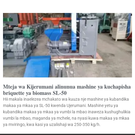
Mteja wa Kijerumani alinunua mashine ya kuchapisha
briquette ya biomass SL-50
Hii makala inaelezea mchakato wa kuuza nje mashine ya kubandika
makaa ya mkaa ya SL-50 kwenda Ujerumani. Mashine yetu ya
kubandika makaa ya mkaa ya vumbi la mbao inaweza kushughulikia
vumbi la mbao, maganda ya mchele, na nyasi kuwa makaa ya mkaa
ya mviringo, kwa kasi ya uzalishaji wa 250-350 kg/h.