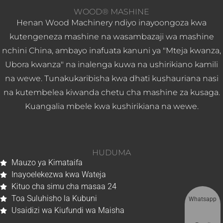
WOOD® MASHINE
Henan Wood Machinery ndiyo inayoongoza kwa
kutengeneza mashine na wasambazaji wa mashine
nchini China, ambayo inafuata kanuni ya "Mteja kwanza,
Ubora kwanza" na inalenga kuwa na ushirikiano kamili
na wewe. Tunakukaribisha kwa dhati kushauriana nasi
na kutembelea kiwanda chetu cha mashine za kusaga.
Kuangalia mbele kwa kushirikiana na wewe.
HUDUMA
Mauzo ya Kimataifa
Inayoelekezwa kwa Wateja
Kituo cha simu cha masaa 24
Toa Suluhisho la Kubuni
Whatsapp
Usaidizi wa Kiufundi wa Maisha