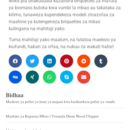
Ikiwa pia unakusudia kuzalisha briquettes za mafuta
ya biomass kutoka kwa vumbi la mbao au takataka za
kilimo, tunaweza kupendekeza modeli zinazofaa za
mashine ya kutengeneza briquettes za mbao
kulingana na mahitaji yako.
Tuma mahitaji yako maalum, na tutatoa maelezo ya
kiufundi, habari za vifaa, na nukuu za wakati halisi!
Bidhaa
Mashine ya pellet ya kuni ya majani kwa kushinikiza pellet ya vumbi
Mashine ya Kupasua Mbao | Viwanda Drum Wood Chipper