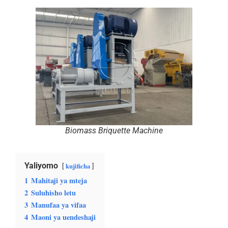
Biomass Briquette Machine
Yaliyomo
kujificha
1
Mahitaji ya mteja
2
Suluhisho letu
3
Manufaa ya vifaa
4
Maoni ya uendeshaji