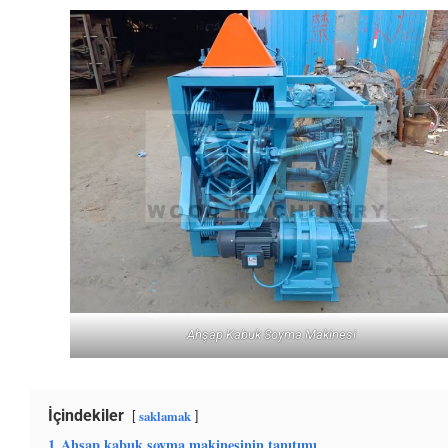
Ahşap Kabuk Soyma Makinesi
İçindekiler
saklamak
1
Ahşap kabuk soyma makinesinin tanıtımı