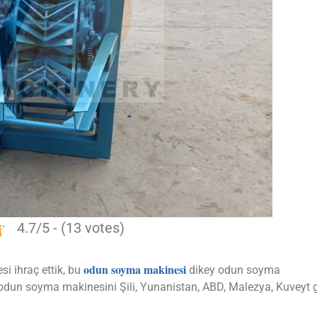
4.7/5 - (13 votes)
odun soyma makinesi
i ihraç ettik, bu
dikey odun soyma
r. odun soyma makinesini Şili, Yunanistan, ABD, Malezya, Kuveyt g