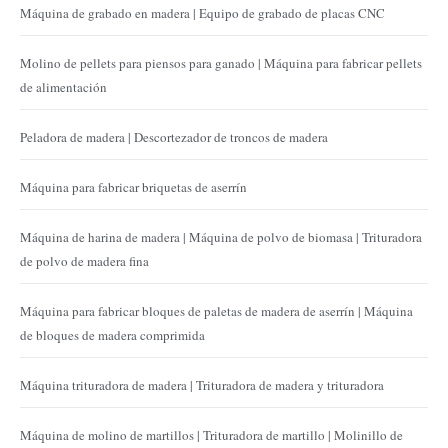
Máquina de grabado en madera | Equipo de grabado de placas CNC
Molino de pellets para piensos para ganado | Máquina para fabricar pellets
de alimentación
Peladora de madera | Descortezador de troncos de madera
Máquina para fabricar briquetas de aserrín
Máquina de harina de madera | Máquina de polvo de biomasa | Trituradora
de polvo de madera fina
Máquina para fabricar bloques de paletas de madera de aserrín | Máquina
de bloques de madera comprimida
Máquina trituradora de madera | Trituradora de madera y trituradora
Máquina de molino de martillos | Trituradora de martillo | Molinillo de