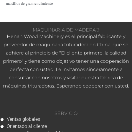
martillos de gran rendimiento
MAQUINARIA DE MADERA®
Henan Wood Machinery es el principal fabricante y
proveedor de maquinaria trituradora en China, que se
adhiere al principio de "El cliente primero, la calidad
primero" y tiene como objetivo tener una cooperación
perfecta con usted. Le invitamos sinceramente a
consultar con nosotros y visitar nuestra fábrica de
máquinas trituradoras. Esperando cooperar con usted.
SERVICIO
Ventas globales
Orientado al cliente