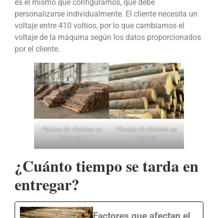
es el mismo que configuramos, que debe
personalizarse individualmente. El cliente necesita un
voltaje entre 410 voltios, por lo que cambiamos el
voltaje de la máquina según los datos proporcionados
por el cliente.
Plantas de clientes en
Plantas de clientes en
Ucrania
Ucrania
¿Cuánto tiempo se tarda en
entregar?
Factores que afectan el