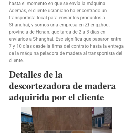
hasta el momento en que se envía la máquina.
Además, el cliente ucraniano ha encontrado un
transportista local para enviar los productos a
Shanghai, y somos una empresa en Zhengzhou,
provincia de Henan, que tarda de 2 a 3 días en
enviarlos a Shanghai. Eso significa que pasaron entre
7 y 10 días desde la firma del contrato hasta la entrega
de la máquina peladora de madera al transportista del
cliente.
Detalles de la
descortezadora de madera
adquirida por el cliente