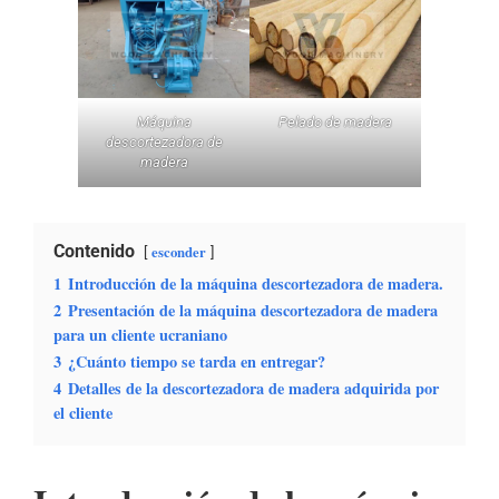
Máquina
Pelado de madera
descortezadora de
madera
Contenido
esconder
1
Introducción de la máquina descortezadora de madera.
2
Presentación de la máquina descortezadora de madera
para un cliente ucraniano
3
¿Cuánto tiempo se tarda en entregar?
4
Detalles de la descortezadora de madera adquirida por
el cliente