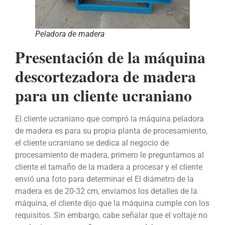
Peladora de madera
Presentación de la máquina
descortezadora de madera
para un cliente ucraniano
El cliente ucraniano que compró la máquina peladora
de madera es para su propia planta de procesamiento,
el cliente ucraniano se dedica al negocio de
procesamiento de madera, primero le preguntamos al
cliente el tamaño de la madera a procesar y el cliente
envió una foto para determinar el El diámetro de la
madera es de 20-32 cm, enviamos los detalles de la
máquina, el cliente dijo que la máquina cumple con los
requisitos. Sin embargo, cabe señalar que el voltaje no