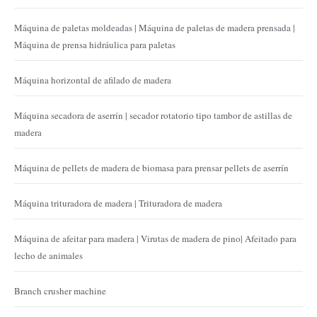
Máquina de paletas moldeadas | Máquina de paletas de madera prensada |
Máquina de prensa hidráulica para paletas
Máquina horizontal de afilado de madera
Máquina secadora de aserrín | secador rotatorio tipo tambor de astillas de
madera
Máquina de pellets de madera de biomasa para prensar pellets de aserrín
Máquina trituradora de madera | Trituradora de madera
Máquina de afeitar para madera | Virutas de madera de pino| Afeitado para
lecho de animales
Branch crusher machine