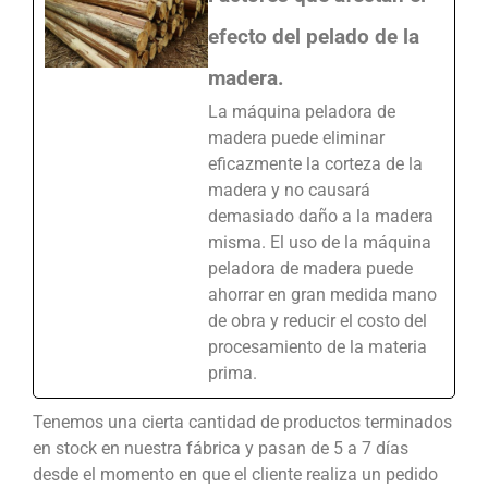
efecto del pelado de la
madera.
La máquina peladora de
madera puede eliminar
eficazmente la corteza de la
madera y no causará
demasiado daño a la madera
misma. El uso de la máquina
peladora de madera puede
ahorrar en gran medida mano
de obra y reducir el costo del
procesamiento de la materia
prima.
Tenemos una cierta cantidad de productos terminados
en stock en nuestra fábrica y pasan de 5 a 7 días
desde el momento en que el cliente realiza un pedido