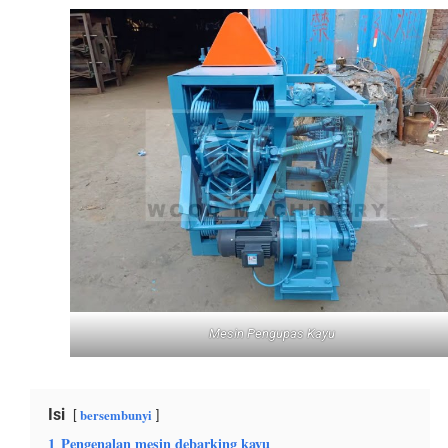
Mesin Pengupas Kayu
Isi
bersembunyi
1
Pengenalan mesin debarking kayu