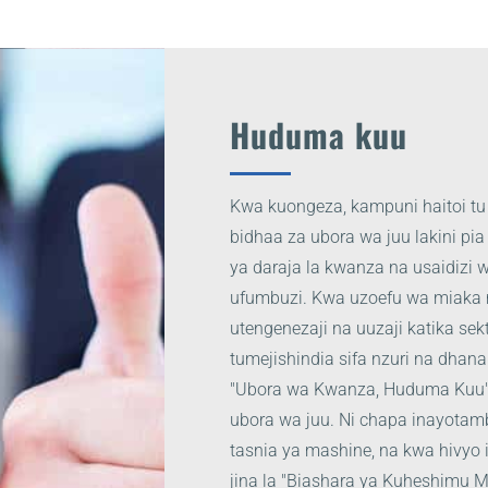
Huduma kuu
Kwa kuongeza, kampuni haitoi tu
bidhaa za ubora wa juu lakini p
ya daraja la kwanza na usaidizi w
ufumbuzi. Kwa uzoefu wa miaka 
utengenezaji na uuzaji katika se
tumejishindia sifa nzuri na dhan
"Ubora wa Kwanza, Huduma Kuu"
ubora wa juu. Ni chapa inayotamb
tasnia ya mashine, na kwa hivyo
jina la "Biashara ya Kuheshimu 