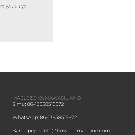
ra ya Juu ya
MAELEZO YA MAWASILIANO
Simu: 86-13838515872
WhatsApp: 86-13838515872
Barua pepe: info@hnwoodmachine.com