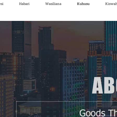
esi
Habari
Wasiliana
Kuhusu
Kiswah