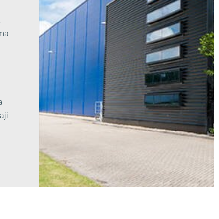
,
uma
.
a
a
aji