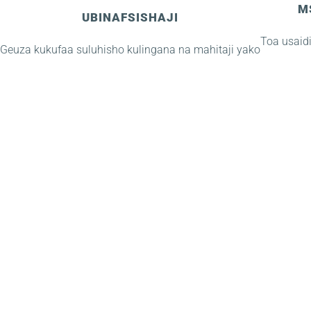
M
UBINAFSISHAJI
Toa usaid
Geuza kukufaa suluhisho kulingana na mahitaji yako