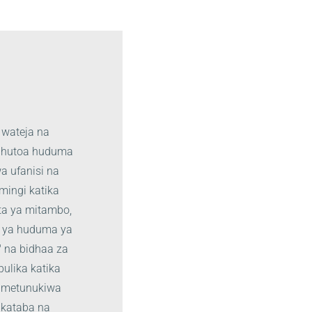
 wateja na
ia hutoa huduma
a ufanisi na
mingi katika
kta ya mitambo,
a ya huduma ya
 na bidhaa za
ulika katika
 imetunukiwa
Mkataba na