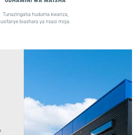
UDHAMINI WA MAISHA
Tunazingatia huduma kwanza,
usifanye biashara ya risasi moja.
a