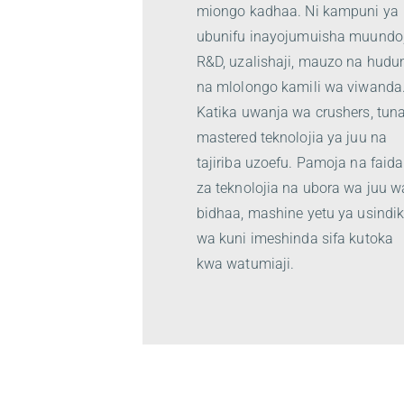
miongo kadhaa. Ni kampuni ya
ubunifu inayojumuisha muundo
R&D, uzalishaji, mauzo na hud
na mlolongo kamili wa viwanda
Katika uwanja wa crushers, tun
mastered teknolojia ya juu na
tajiriba uzoefu. Pamoja na faida
za teknolojia na ubora wa juu w
bidhaa, mashine yetu ya usindik
wa kuni imeshinda sifa kutoka
kwa watumiaji.