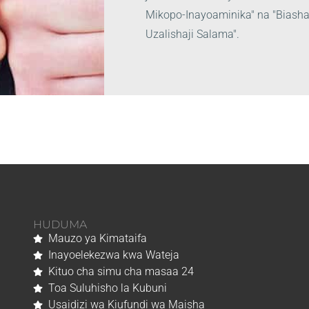
Mikopo-Inayoaminika" na "Biasha
Uzalishaji Salama".
HUDUMA
Mauzo ya Kimataifa
Inayoelekezwa kwa Wateja
Kituo cha simu cha masaa 24
Toa Suluhisho la Kubuni
Usaidizi wa Kiufundi wa Maisha