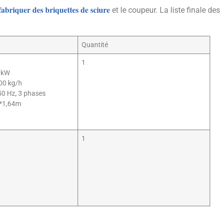
abriquer des briquettes de sciure
et le coupeur. La liste finale des
Quantité
1
5 kW
00 kg/h
 50 Hz, 3 phases
64*1,64m
1