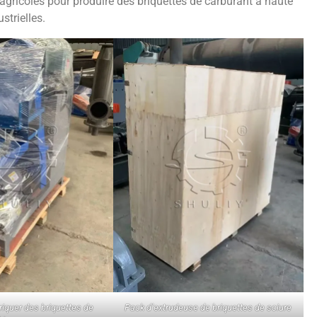
 agricoles pour produire des briquettes de carburant à haute
strielles.
iquer des briquettes de
Pack d’extrudeuse de briquettes de sciure