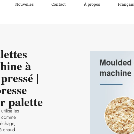
Nouvelles
Contact
À propos
Français
lettes
hine à
 pressé |
resse
r palette
tilise les
s comme
séchage,
 à chaud