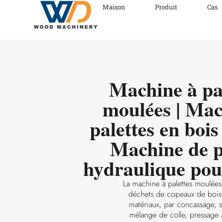
Maison
Produit
Cas
Machine à pa
moulées | Mac
palettes en bois
Machine de p
hydraulique pou
La machine à palettes moulées u
déchets de copeaux de boi
matériaux, par concassage, 
mélange de colle, pressage