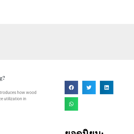
ng?
 introduces how wood
 utilization in
ยอดนิยม: