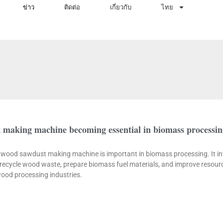
ข่าว
ติดต่อ
เกี่ยวกับ
ไทย
 making machine becoming essential in biomass processi
 a wood sawdust making machine is important in biomass processing. It
ecycle wood waste, prepare biomass fuel materials, and improve resource
 wood processing industries.