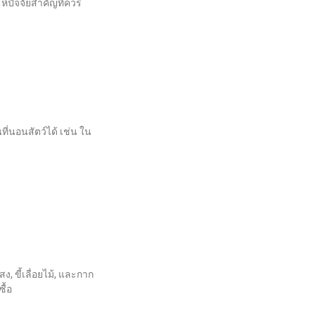
์ปัจจัยสำคัญที่ควร
ที่นอนสัตว์ได้ เช่น ใน
สง, ขี้เลื่อยไม้, และกาก
ื้อ