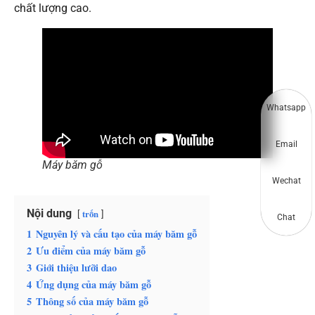
chất lượng cao.
Whatsapp
Email
Máy băm gỗ
Wechat
Nội dung
trốn
Chat
1
Nguyên lý và cấu tạo của máy băm gỗ
2
Ưu điểm của máy băm gỗ
3
Giới thiệu lưỡi dao
4
Ứng dụng của máy băm gỗ
5
Thông số của máy băm gỗ