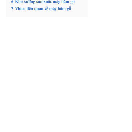
6
Kho xưởng sản xuất máy băm gỗ
7
Video liên quan về máy băm gỗ
Nguyên lý và cấu tạo của máy
băm gỗ
Máy băm gỗ chủ yếu bao gồm chân đế, đầu vào