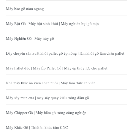
Máy bào gỗ nằm ngang
Máy Bột Gỗ | Máy bột sinh khối | Máy nghiền bụi gỗ mịn
Máy Nghiền Gỗ | Máy hủy gỗ
Dây chuyền sản xuất khối pallet gỗ ép nóng | làm khối gỗ làm chân pallet
Máy Pallet đúc | Máy Ép Pallet Gỗ | Máy ép thủy lực cho pallet
Nhà máy thức ăn viên chăn nuôi | Máy làm thức ăn viên
Máy sấy mùn cưa | máy sấy quay kiểu trống dăm gỗ
Máy Chipper Gỗ | Máy băm gỗ trống công nghiệp
Máy Khắc Gỗ | Thiết bị khắc tấm CNC