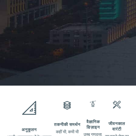
वैज्ञानिक
जीवनकाल
तकनीकी समर्थन
डिज़ाइन
वारंटी
अनुकूलन
कहीं भी, कभी भी
उच्च गुणवत्ता,