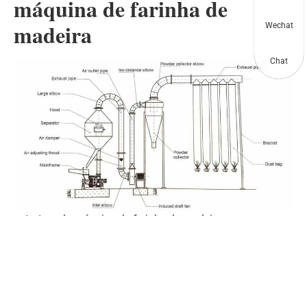
máquina de farinha de
madeira
Wechat
Chat
estrutura da máquina de farinha de madeira
Depois que o pó de madeira entra na entrada de
alimentação, ele é esmagado pelo martelo rotativo de alta
velocidade. Então, sob a ação da classificação do fluxo
de ar do ventilador, os materiais com alta gravidade
específica passarão pela porta de retorno e entrarão na