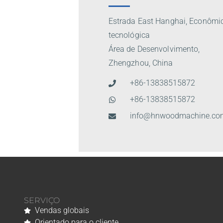
Estrada East Hanghai, Econômi
tecnológica
Área de Desenvolvimento,
Zhengzhou, China
+86-13838515872
+86-13838515872
info@hnwoodmachine.co
SERVIÇO
Vendas globais
Orientado para o cliente