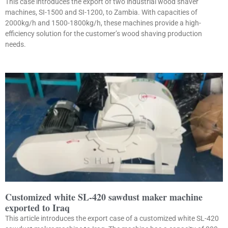
This case introduces the export of two industrial wood shaver
machines, SI-1500 and SI-1200, to Zambia. With capacities of
2000kg/h and 1500-1800kg/h, these machines provide a high-
efficiency solution for the customer’s wood shaving production
needs.
Customized white SL-420 sawdust maker machine
exported to Iraq
This article introduces the export case of a customized white SL-420