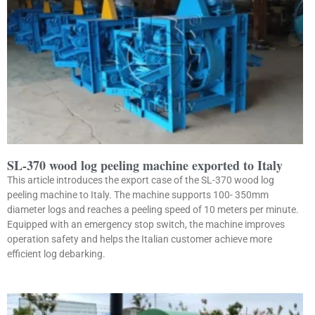
SL-370 wood log peeling machine exported to Italy
This article introduces the export case of the SL-370 wood log
peeling machine to Italy. The machine supports 100- 350mm
diameter logs and reaches a peeling speed of 10 meters per minute.
Equipped with an emergency stop switch, the machine improves
operation safety and helps the Italian customer achieve more
efficient log debarking.