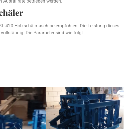
n Ausfallrate betrieben werden.
chäler
 SL-420 Holzschälmaschine empfohlen. Die Leistung dieses
llständig. Die Parameter sind wie folgt: