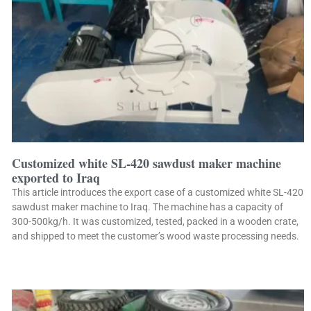
Customized white SL-420 sawdust maker machine
exported to Iraq
This article introduces the export case of a customized white SL-420
sawdust maker machine to Iraq. The machine has a capacity of
300-500kg/h. It was customized, tested, packed in a wooden crate,
and shipped to meet the customer’s wood waste processing needs.