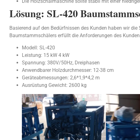
Die Holzschälmaschine sollte stabil mit einer niedrige
Lösung: SL-420 Baumstamms
Basierend auf den Bedürfnissen des Kunden haben wir die
Baumstammschälers erfüllt die Anforderungen des Kunden vo
Modell: SL-420
Leistung: 15 kW 4 kW
Spannung: 380V/50Hz, Dreiphasen
Anwendbarer Holzdurchmesser: 12-38 cm
Geräteabmessungen: 2,6*1,9*4,2 m
Ausrüstung Gewicht: 2600 kg