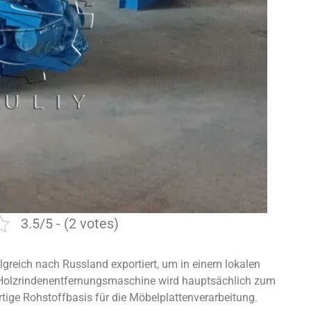
3.5/5 - (2 votes)
reich nach Russland exportiert, um in einem lokalen
 Holzrindenentfernungsmaschine wird hauptsächlich zum
ige Rohstoffbasis für die Möbelplattenverarbeitung.