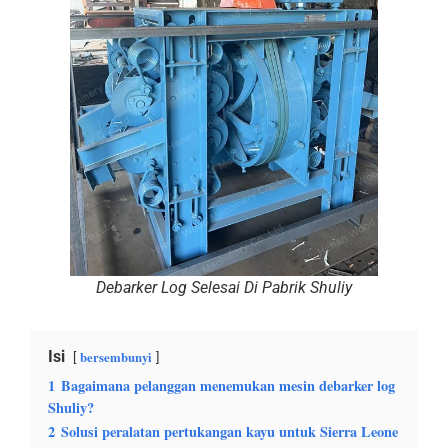
Debarker Log Selesai Di Pabrik Shuliy
Isi
bersembunyi
1
Bagaimana pelanggan menemukan mesin debarker log
Shuliy?
2
Solusi peralatan pertukangan kayu untuk Sierra Leone