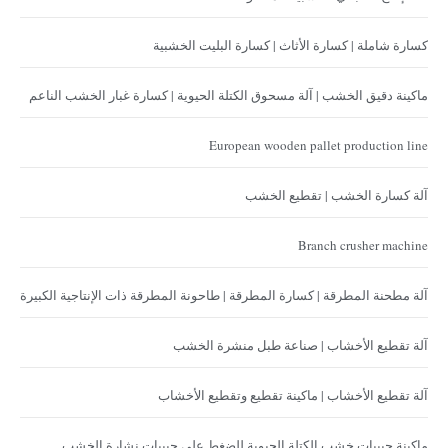
كسارة شاملة | كسارة الأثاث | كسارة البليت الخشبية
ماكينة دقيق الخشب | آلة مسحوق الكتلة الحيوية | كسارة غبار الخشب الناعم
European wooden pallet production line
آلة كسارة الخشب | تقطيع الخشب
Branch crusher machine
آلة مطحنة المطرقة | كسارة المطرقة | طاحونة المطرقة ذات الإنتاجية الكبيرة
آلة تقطيع الأخشاب | صناعة طبل منشرة الخشب
آلة تقطيع الأخشاب | ماكينة تقطيع وتقطيع الأخشاب
ماكينة حبيبات خشب الكتلة الحيوية للضغط على حبيبات نشارة الخشب