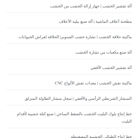
آلة تقشير الخشب | جهاز إزالة الخشب من الخشب
مطحنة أعلاف الماشية | آلة صنع بيليه الأعلاف
ماكينة حلاقة الخشب | نشارة خشب الصنوبر| الحلاقة لفراش الحيوانات
آلة صنع مكعبات من نشارة الخشب
آلة تقشير الخشب الأفقي
ماكينة نقش الخشب | معدات نقش الألواح CNC
المنشار الشريطي الرأسي والأفقي | سجل منشار الطاولة المنزلق
خط إنتاج بلوك البليت الخشب بالضغط الساخن | صنع كتلة خشبية لأقدام
البليت
خط إنتاج الطبالي الخشبية المضغوطة