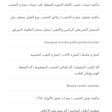
ماكينة حبيبات خشب الكتلة الحيوية للضغط على حبيبات نشارة الخشب
ماكينة تجفيف نشارة الخشب | رقائق الخشب نوع الطبل مجفف دوار
المنشار الشريطي الرأسي والأفقي | سجل منشار الطاولة المنزلق
European wooden pallet production line
كسارة شاملة | كسارة الأثاث | كسارة البليت الخشبية
آلة البليت المقولبة | آلة طبالي الخشب المضغوط | آلة الضغط
الهيدروليكي للبليت
Branch crusher machine
ماكينة نقش الخشب | معدات نقش الألواح CNC
مطحنة أعلاف الماشية | آلة صنع بيليه الأعلاف