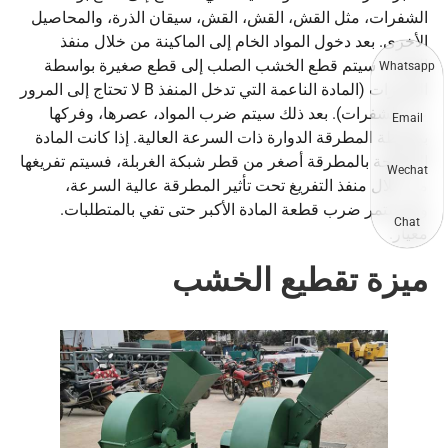
الشفرات، مثل القش، القش، القش، سيقان الذرة، والمحاصيل
الأخرى. بعد دخول المواد الخام إلى الماكينة من خلال منفذ
التغذية، سيتم قطع الخشب الصلب إلى قطع صغيرة بواسطة
Whatsapp
الشفرات (المادة الناعمة التي تدخل المنفذ B لا تحتاج إلى المرور
عبر الشفرات). بعد ذلك سيتم ضرب المواد، عصرها، وفركها
Email
بواسطة المطرقة الدوارة ذات السرعة العالية. إذا كانت المادة
المعالجة بالمطرقة أصغر من قطر شبكة الغربلة، فسيتم تفريغها
Wechat
من خلال منفذ التفريغ تحت تأثير المطرقة عالية السرعة،
وسيستمر ضرب قطعة المادة الأكبر حتى تفي بالمتطلبات.
Chat
معيار.
ميزة تقطيع الخشب