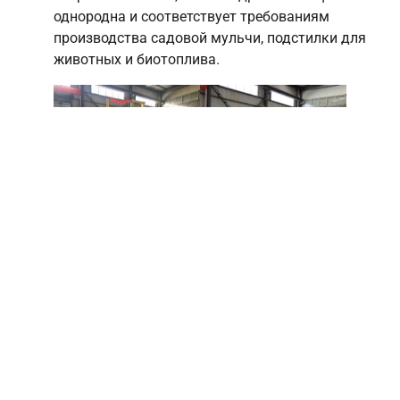
однородна и соответствует требованиям
производства садовой мульчи, подстилки для
животных и биотоплива.
Горизонтальный
Машина для стружки
станок для строгания
древесины
древесины
Two types of horizontal wood
shaver machines
Мы предлагаем два типа горизонтальных станков
для строгания древесины: