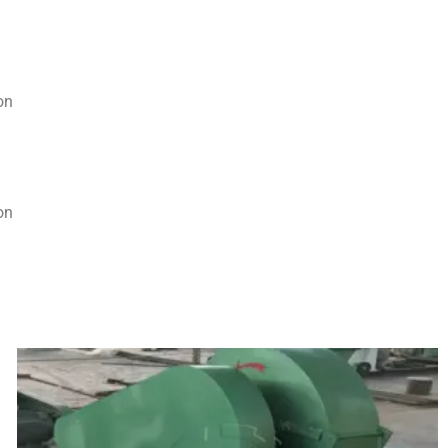
on
on