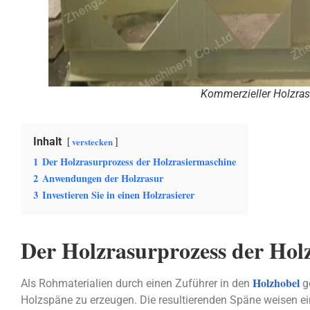
Kommerzieller Holzras
Inhalt
verstecken
1
Der Holzrasurprozess der Holzrasiermaschine
2
Anwendungen der Holzrasur
3
Investieren Sie in einen Holzrasierer
Der Holzrasurprozess der Hol
Holzhobel
Als Rohmaterialien durch einen Zuführer in den
ge
Holzspäne zu erzeugen. Die resultierenden Späne weisen ein