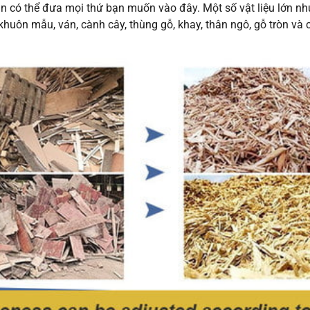
ạn có thể đưa mọi thứ bạn muốn vào đây. Một số vật liệu lớn nh
huôn mẫu, ván, cành cây, thùng gỗ, khay, thân ngô, gỗ tròn và cá