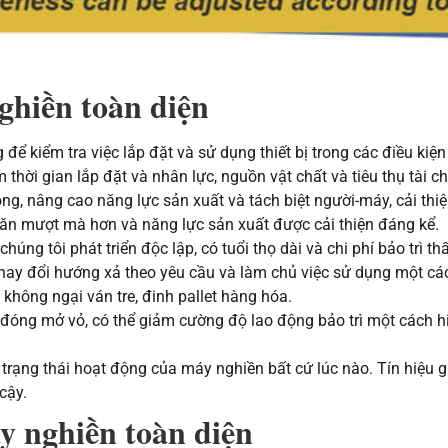
ghiền toàn diện
 để kiểm tra việc lắp đặt và sử dụng thiết bị trong các điều ki
m thời gian lắp đặt và nhân lực, nguồn vật chất và tiêu thụ tài 
ng, nâng cao năng lực sản xuất và tách biệt người-máy, cải thi
o ăn mượt mà hơn và năng lực sản xuất được cải thiện đáng kể.
ng tôi phát triển độc lập, có tuổi thọ dài và chi phí bảo trì th
thay đổi hướng xả theo yêu cầu và làm chủ việc sử dụng một các
không ngại ván tre, đinh pallet hàng hóa.
ể đóng mở vỏ, có thể giảm cường độ lao động bảo trì một cách hi
trạng thái hoạt động của máy nghiền bất cứ lúc nào. Tín hiệu g
cậy.
y nghiền toàn diện