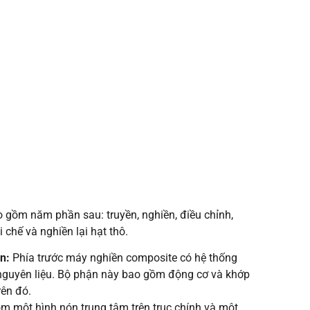
 gồm năm phần sau: truyền, nghiền, điều chỉnh,
i chế và nghiền lại hạt thô.
ền:
Phía trước máy nghiền composite có hệ thống
 nguyên liệu. Bộ phận này bao gồm động cơ và khớp
rên đó.
 một hình nón trung tâm trên trục chính và một