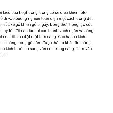
n kiểu búa hoạt động, động cơ sẽ điều khiển rôto
gỗ đi vào buồng nghiền toàn diện một cách đồng đều.
 cắt, xé gỗ khiến gỗ bị gãy. Đồng thời, trọng lực của
 quay tốc độ cao lao tới các thanh vách ngăn và sàng
i của rôto có đặt một tấm sàng. Các hạt có kích
c lỗ sàng trong gỗ dăm được thải ra khỏi tấm sàng,
hơn kích thước lỗ sàng vẫn còn trong sàng. Tấm ván
hiền.