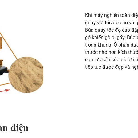
Khi máy nghiền toàn diệ
quay với tốc độ cao và 
Búa quay tốc độ cao đập,
gỗ khiến gỗ bị gãy. Búa
trong khung. Ở phần dướ
thước nhỏ hơn kích thướ
còn lực cản của gỗ lớn 
tiếp tục được đập và ng
àn diện