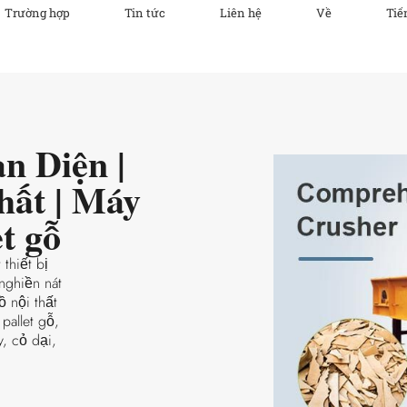
Trường hợp
Tin tức
Liên hệ
Về
Tiế
n Diện |
hất | Máy
t gỗ
thiết bị
nghiền nát
ồ nội thất
pallet gỗ,
, cỏ dại,