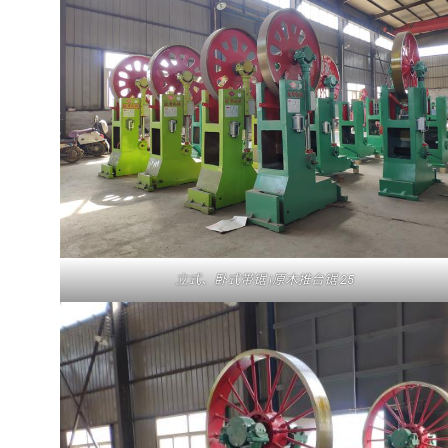
立式、卧式带锯 |原木推台锯 25