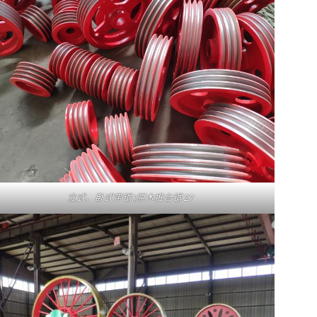
立式、卧式带锯 |原木推台锯 27