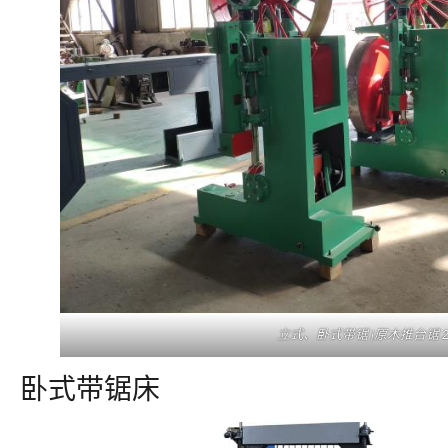
立式、卧式带锯 |原木推台锯 2
卧式带锯床