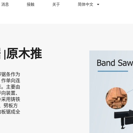
消息
接触
关于
简体中文
 |原木推
带锯条作为
，作单向连
床。主要由
导向装置、
身采用铸铁
、劈板方
边板锯成全