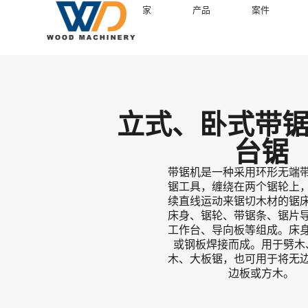
家
产品
案件
立式、卧式带锯
台锯
带锯机是一种采用环形无端
锯工具，缠绕在两个锯轮上
续直线运动来锯切木材的锯
床身、锯轮、带锯条、锯片
工作台、导向板等组成。床
或钢板焊接而成。用于劈木
木、大板锯，也可用于将无
边板或方木。