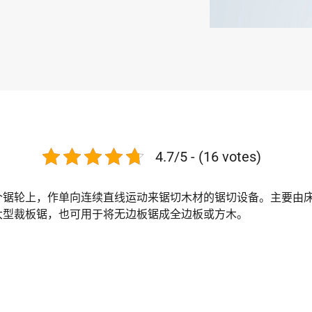
4.7/5 - (16 votes)
个锯轮上，作单向连续直线运动来锯切木材的锯切设备。主要由
大型裁板锯，也可用于将无边板锯成全边板或方木。