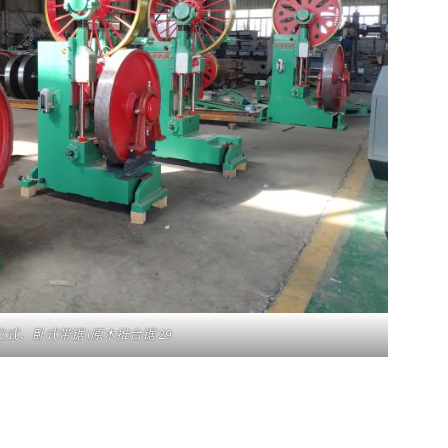
立式、卧式带锯 |原木推台锯 29