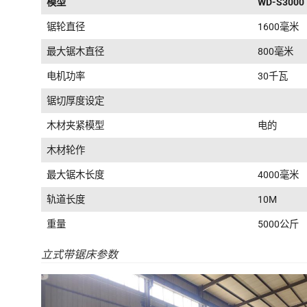
模型
WD-S3000
锯轮直径
1600毫米
最大锯木直径
800毫米
电机功率
30千瓦
锯切厚度设定
木材夹紧模型
电的
木材轮作
最大锯木长度
4000毫米
轨道长度
10M
重量
5000公斤
立式带锯床参数