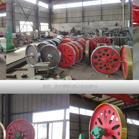
立式、卧式带锯 |原木推台锯 26