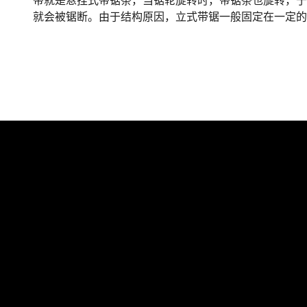
带就是悬挂式带锯条，当锯轮旋转时，带锯条也旋转，
就会被锯断。由于结构原因，立式带锯一般固定在一定