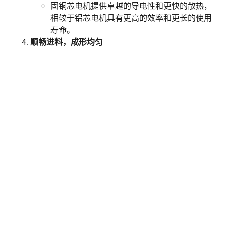
固铜芯电机提供卓越的导电性和更快的散热，
相较于铝芯电机具有更高的效率和更长的使用
寿命。
顺畅进料，成形均匀
Shuliy木材压块机具备放大与强化料斗设计，
以实现更均匀进料、充足的物料供应，提升生
产效率和成品一致性。
木屑压块机
锯末压制压块机
锯末压块机的工作原理
我们的锯末压块机利用木质材料的固有特性，通过在高温