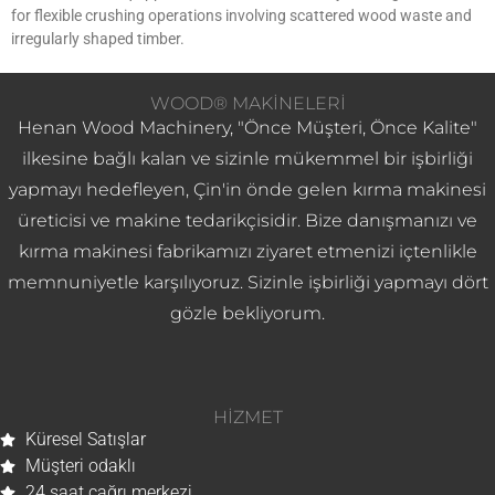
for flexible crushing operations involving scattered wood waste and
irregularly shaped timber.
WOOD® MAKINELERI
Henan Wood Machinery, "Önce Müşteri, Önce Kalite"
ilkesine bağlı kalan ve sizinle mükemmel bir işbirliği
yapmayı hedefleyen, Çin'in önde gelen kırma makinesi
üreticisi ve makine tedarikçisidir. Bize danışmanızı ve
kırma makinesi fabrikamızı ziyaret etmenizi içtenlikle
memnuniyetle karşılıyoruz. Sizinle işbirliği yapmayı dört
gözle bekliyorum.
HIZMET
Küresel Satışlar
Müşteri odaklı
24 saat çağrı merkezi