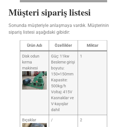
Müşteri sipariş listesi
Sonunda müşteriyle anlaşmaya vardık. Müşterinin
sipariş listesi aşağıdaki gibidir:
Ürün Adı
Özellikler
Miktar
Disk odun
Güç: 11kw
1
kırma
Besleme girişi
makinesi
boyutu:
150×150mm
Kapasite:
500kg/h
Voltaj: 415V
Kasnaklar ve
V-kayışlar
dahil
Bıçaklar
/
2