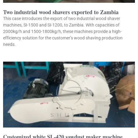
Two industrial wood shavers exported to Zambia
This case introduces the export of two industrial wood shaver
machines, SI-1500 and SI-1200, to Zambia. With capacities of
2000kg/h and 1500-1800kg/h, these machines provide a high-
efficiency solution for the customer’s wood shaving production
needs.
Customized white SL-420 sawdust maker machine