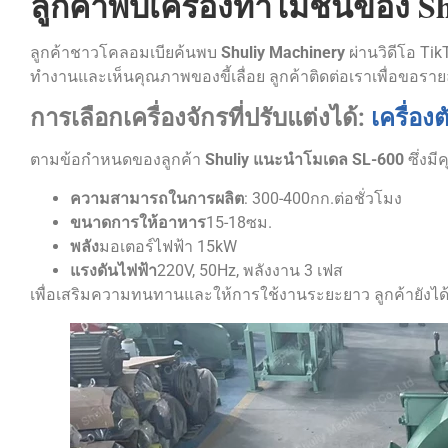
ลูกค้าพบเครื่องทำไม้ชิ้นของ S
ลูกค้าชาวโคลอมเบียค้นพบ
Shuliy Machinery
ผ่านวิดีโอ Tik
ทำงานและเห็นคุณภาพของขี้เลื่อย ลูกค้าติดต่อเราเพื่อขอรายล
เครื่อง
การเลือกเครื่องจักรที่ปรับแต่งได้:
ตามข้อกำหนดของลูกค้า
Shuliy แนะนำโมเดล SL-600
ซึ่งมี
ความสามารถในการผลิต
: 300-400กก.ต่อชั่วโมง
ขนาดการให้อาหาร
15-18ซม.
พลัง
มอเตอร์ไฟฟ้า 15kW
แรงดันไฟฟ้า
220V, 50Hz, พลังงาน 3 เฟส
เพื่อเสริมความทนทานและให้การใช้งานระยะยาว ลูกค้ายังได้