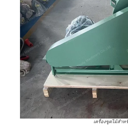
เครื่องขูดไม้สำห