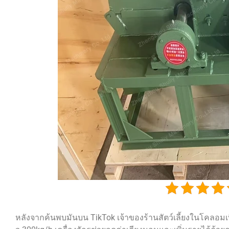
หลังจากค้นพบมันบน TikTok เจ้าของร้านสัตว์เลี้ยงในโคลอมเบีย