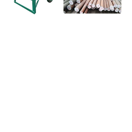
Принцип работы:
Принцип работы
вертикальной окорочной машины
заключается в том, что переднее и заднее
устройства подачи и выгрузки захватывают
древесину, и древесина продвигается вперед
под действием конвейерной ленты. Во время
продвижения ролик с лезвиями,
расположенный в середине машины,
постоянно воздействует на поверхность
древесины, вызывая отделение коры и ее
падение вниз. В течение всего процесса
древесина продвигается с постоянной
скоростью, а эффект окоривания
превосходен, что может удовлетворить
спрос на высококачественную древесину.