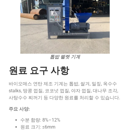
톱밥 펠렛 기계
원료 요구 사항
바이오매스 연탄 제조 기계는 톱밥, 쌀겨, 밀짚, 옥수수
stalks, 땅콩 껍질, 코코넛 껍질, 야자 껍질, 대나무 조각,
사탕수수 찌꺼기 등 다양한 원료를 처리할 수 있습니다.
주요 사양:
수분 함량: 8%–12%
원료 크기: ≤6mm