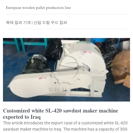
European wooden pallet production line
목재 칩퍼 기계 | 산업 드럼 우드 칩퍼
Customized white SL-420 sawdust maker machine
exported to Iraq
This article introduces the export case of a customized white SL-420
sawdust maker machine to Iraq. The machine has a capacity of 300-