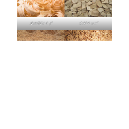
木の削りくず
木材チップ
おがくず
もみ殻
このおがくず乾燥機は、木材チップ、もみ殻、削りく
ず、木材チップ、鉱石、スラッジなどを乾燥できます。
木材チップ練炭、木質チップペレット製造、製紙、家具
製造、鉱石製造、その他の分野で広く使用されていま
す。乾燥できる原料の数が多いため、回転式乾燥機はさ
まざまな業界で歓迎されています。