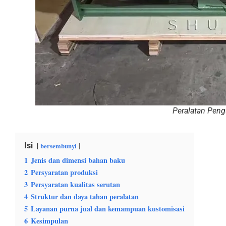
Peralatan Pen
Isi
bersembunyi
1
Jenis dan dimensi bahan baku
2
Persyaratan produksi
3
Persyaratan kualitas serutan
4
Struktur dan daya tahan peralatan
5
Layanan purna jual dan kemampuan kustomisasi
6
Kesimpulan