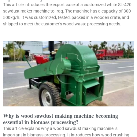
This article introduces the export case of a customized white SL-420
sawdust maker machine to Iraq. The machine has a capacity of 300-
500kg/h. It was customized, tested, packed in a wooden crate, and
shipped to meet the customer’s wood waste processing needs.
Why is wood sawdust making machine becoming
essential in biomass processing?
This article explains why a wood sawdust making machine is
important in biomass processing. It introduces how wood crushing