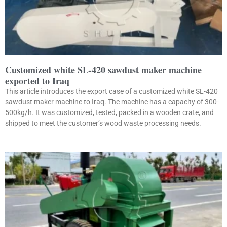
Customized white SL-420 sawdust maker machine
exported to Iraq
This article introduces the export case of a customized white SL-420
sawdust maker machine to Iraq. The machine has a capacity of 300-
500kg/h. It was customized, tested, packed in a wooden crate, and
shipped to meet the customer’s wood waste processing needs.