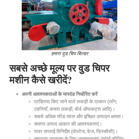
हमारा वुड चिप बिल्डर
सबसे अच्छे मूल्य पर वुड चिपर
मशीन कैसे खरीदें?
अपनी आवश्यकताओं के मापदंड निर्धारित करें
प्रक्रिया किए जाने वाले लकड़ी के प्रकार (लॉग,
टहनियाँ, कचरा लकड़ी, बोर्ड ऑफकट्स आदि)।
सबसे अधिक फीड व्यास और इच्छित उत्पादन क्षमता।
समाप्त उत्पाद आकार की आवश्यकताएं।
पावर सप्लाई विनिर्देश (वोल्टेज, फेज, फ्रिक्वेंसी)।
सहायक उपकरण के लिए आवश्यकताएं (फोर्स फीडिंग,