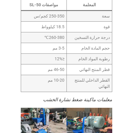
المعلمة
مواصفات SL-50
سعة
250-350 كجم/س
قوة
18.5 كيلوواط
درجة حرارة التسخين
260-380℃
حجم المادة الخام
3-5 مم
رطوبة المواد الخام
≤12%
قطر المنتج النهائي
46-50 مم
القطر الداخلي للمنتج
10-20 مم
النهائي
معلمات ماكينة ضغط نشارة الخشب