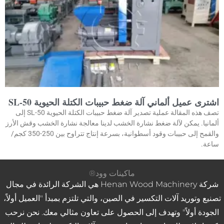
اشترى عميل ألماني آلة ضغط حبيبات الكتلة الحيوية SL-50
تصف هذه المقالة عملية تصدير آلة ضغط حبيبات الكتلة الحيوية SL-50 إلى
ألمانيا. يمكن لآلة ضغط نشارة الخشب لدينا معالجة نشارة الخشب وقش الأرز
والقمح إلى حبيبات وقود أسطوانية، بسرعة إنتاج تتراوح بين 250-350 كجم/
ساعة.
ماكينات وود®
شركة Henan Wood Machinery هي الشركة الرائدة في مجال
تصنيع وتوريد آلات التكسير في الصين، والتي تلتزم بمبدأ "العميل أولاً،
الجودة أولاً" وتهدف إلى الحصول على تعاون مثالي معك. نحن نرحب